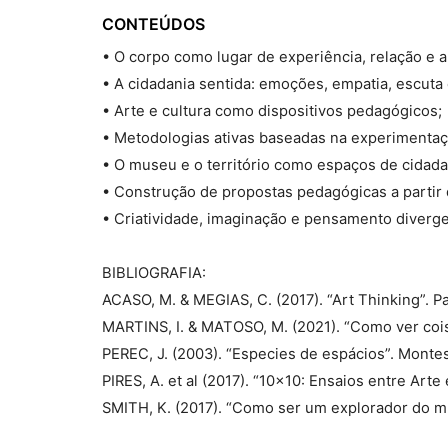
CONTEÚDOS
• O corpo como lugar de experiência, relação e
• A cidadania sentida: emoções, empatia, escuta
• Arte e cultura como dispositivos pedagógicos;
• Metodologias ativas baseadas na experimentaçã
• O museu e o território como espaços de cidada
• Construção de propostas pedagógicas a partir d
• Criatividade, imaginação e pensamento diverge
BIBLIOGRAFIA:
ACASO, M. & MEGIAS, C. (2017). “Art Thinking”. P
MARTINS, I. & MATOSO, M. (2021). “Como ver coisa
PEREC, J. (2003). “Especies de espácios”. Monte
PIRES, A. et al (2017). “10x10: Ensaios entre Ar
SMITH, K. (2017). “Como ser um explorador do mu