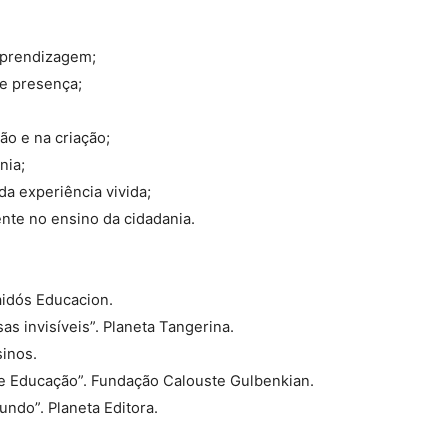
 aprendizagem;
 e presença;
o e na criação;
nia;
a experiência vivida;
nte no ensino da cidadania.
aidós Educacion.
s invisíveis”. Planeta Tangerina.
sinos.
te e Educação”. Fundação Calouste Gulbenkian.
ndo”. Planeta Editora.