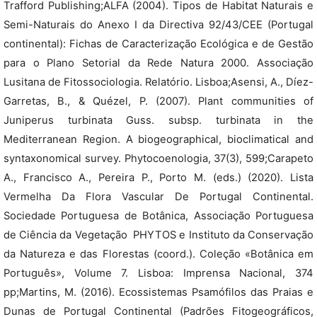
Trafford Publishing;ALFA (2004). Tipos de Habitat Naturais e
Semi-Naturais do Anexo I da Directiva 92/43/CEE (Portugal
continental): Fichas de Caracterização Ecológica e de Gestão
para o Plano Setorial da Rede Natura 2000. Associação
Lusitana de Fitossociologia. Relatório. Lisboa;Asensi, A., Díez-
Garretas, B., & Quézel, P. (2007). Plant communities of
Juniperus turbinata Guss. subsp. turbinata in the
Mediterranean Region. A biogeographical, bioclimatical and
syntaxonomical survey. Phytocoenologia, 37(3), 599;Carapeto
A., Francisco A., Pereira P., Porto M. (eds.) (2020). Lista
Vermelha Da Flora Vascular De Portugal Continental.
Sociedade Portuguesa de Botânica, Associação Portuguesa
de Ciência da Vegetação  PHYTOS e Instituto da Conservação
da Natureza e das Florestas (coord.). Coleção «Botânica em
Português», Volume 7. Lisboa: Imprensa Nacional, 374
pp;Martins, M. (2016). Ecossistemas Psamófilos das Praias e
Dunas de Portugal Continental (Padrões Fitogeográficos,