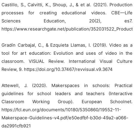
Castillo, S., Calvitti, K., Shoup, J., & et al. (2021). Production
processes for creating educational videos. CBE—Life
Sciences Education, 20(2), es7.
https://www.researchgate.net/publication/352031522_Product
Gradín Carbajal, C., & Ezquieta Llamas, I. (2019). Video as a
tool for art education: Evolution and uses of video in the
classroom. VISUAL Review. International Visual Culture
Review, 9. https://doi.org/10.37467/revvisual.v9.3674
Attewell, J. (2020). Makerspaces in schools: Practical
guidelines for school leaders and teachers (Interactive
Classroom Working Group). European Schoolnet.
https://fcl.eun.org/documents/10180/5350860/19552-11-
Makerspace-Guidelines-v4.pdf/e50edfbf-b30d-49a2-a066-
da2991cfb921